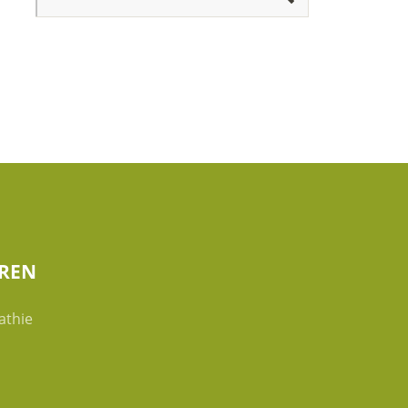
AREN
athie