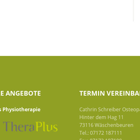
RE ANGEBOTE
TERMIN VEREINB
s Physiotherapie
Cathrin Schreiber Osteop
Hinter dem Hag 11
73116 Wäschenbeuren
Tel.: 07172 187111